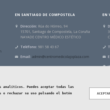
EN SANTIAGO DE COMPOSTELA
EN 
Dirección:
Rúa do Hórreo, 94
D
15701, Santiago de Compostela, La Coruña
3
NAYADE CENTRO MÉDICO ESTÉTICO
Teléfono:
981 58 43 67
T
m
Email:
admin@centromedicolajoplaza.com
E
W
co autorizado por la Consejería de Salud inscrito en el registro con
s analíticos. Puedes aceptar todas las
s o rechazar su uso pulsando el botón
ACEPTA
.
Política de Privacidad
.
Política de Cookies
.