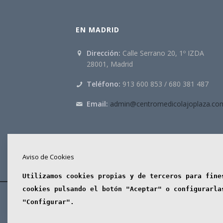
EN MADRID
Dirección:
Calle Serrano 20, 1º IZDA
28001, Madrid
Teléfono:
913 600 853 / 680 381 487
Email:
admin@centromedicolajoplaza.co
Aviso de Cookies
Centro médi
Utilizamos cookies propias y de terceros para fine
cookies pulsando el botón "Aceptar" o configurarla
"Configurar".
© 2024. Centro Médico Estético Lajo Rosso