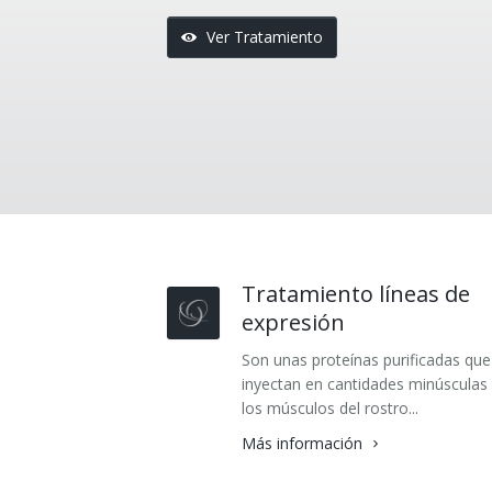
Televisión
Lesiones Vasculares Pigmentarias
Diadermocontracción
Lesiones Vasculares Pigmentarias
Ver Tratamiento
Política de Privacidad
Global Approach
Diatermia
Eliminación de Tatuajes
Acreditaciones
Drenaje linfático manual
Depilación Láser
Blog
Hilos PDO
Antiaging
Tratamiento líneas de
expresión
Son unas proteínas purificadas que
inyectan en cantidades minúsculas
los músculos del rostro...
Más información