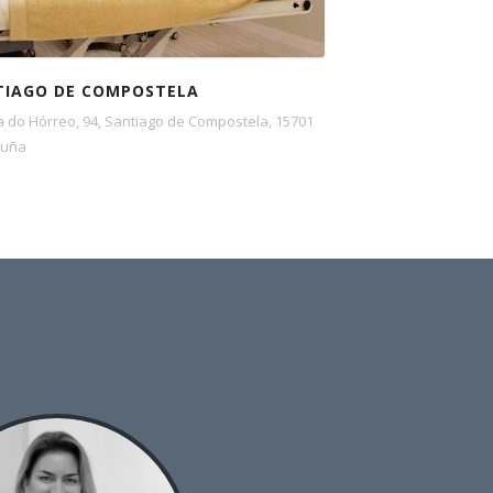
TIAGO DE COMPOSTELA
 do Hórreo, 94, Santiago de Compostela, 15701
ruña