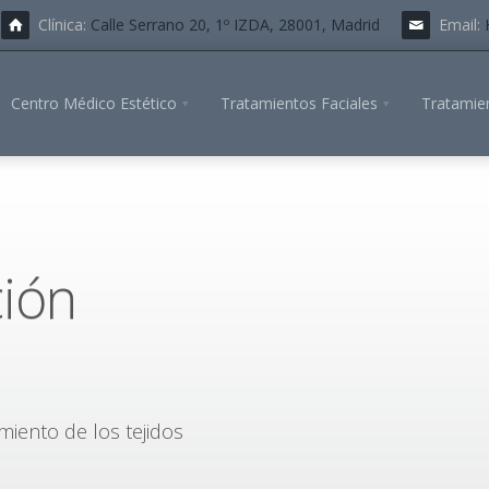
Clínica:
Calle Serrano 20, 1º IZDA, 28001, Madrid
Email:
Centro Médico Estético
Tratamientos Faciales
Tratamie
ción
iento de los tejidos