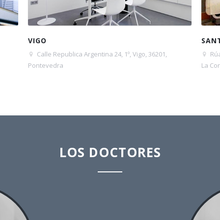
VIGO
SAN
Calle Republica Argentina 24, 1º, Vigo, 36201,
Rúa
Pontevedra
La Co
LOS DOCTORES