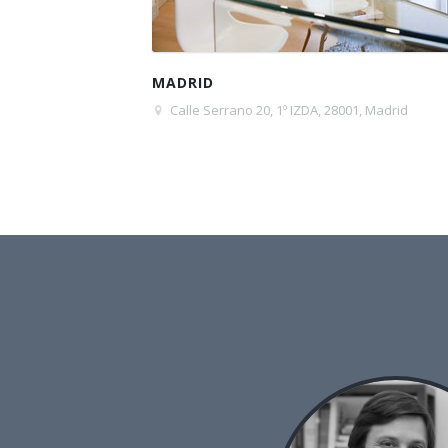
MADRID
Calle Serrano 20, 1º IZDA, 28001, Madrid