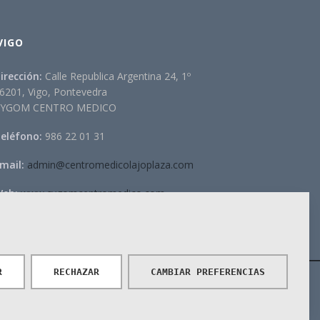
VIGO
irección:
Calle Republica Argentina 24, 1º
6201, Vigo, Pontevedra
CYGOM CENTRO MEDICO
eléfono:
986 22 01 31
mail:
admin@centromedicolajoplaza.com
eb:
www.cygomcentromedico.com
 nº: CS19532
R
RECHAZAR
CAMBIAR PREFERENCIAS
Powered by
MYFOCUS