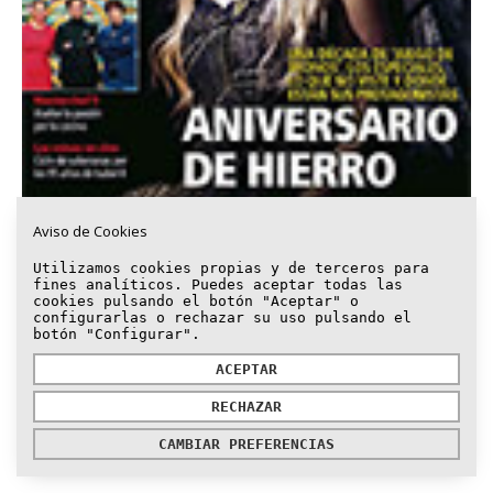
Aviso de Cookies
Supertele. 17 de abril de 2021
Utilizamos cookies propias y de terceros para
El efecto buena cara
¿Piensas que el ácido hialurónico solo
fines analíticos. Puedes aceptar todas las
cookies pulsando el botón "Aceptar" o
se inyecta para borrar las arrugas? Pues estás muy
configurarlas o rechazar su uso pulsando el
equivocada. El no reticulado (sus moléculas no...
botón "Configurar".
ACEPTAR
Ver .PDF
RECHAZAR
CAMBIAR PREFERENCIAS