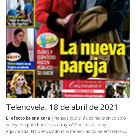
Telenovela. 18 de abril de 2021
El efecto buena cara
¿Piensas que el ácido hialurónico solo
se inyecta para borrar las arrugas? Pues estás muy
equivocada. El noreticulado (sus moléculas no se entrelazan...